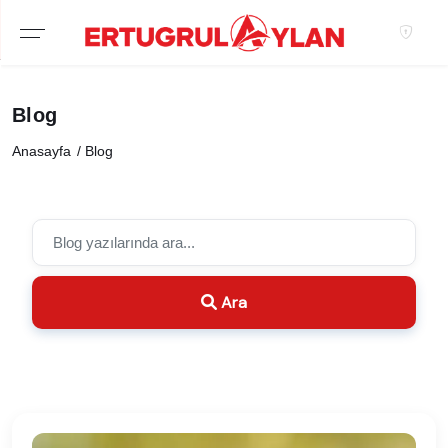
Hakkımızda
Blog
EKIBIMIZ
Anasayfa
Blog
EMLAK SITELERIMIZ
EMLAK OFISLERIMIZ
Ara