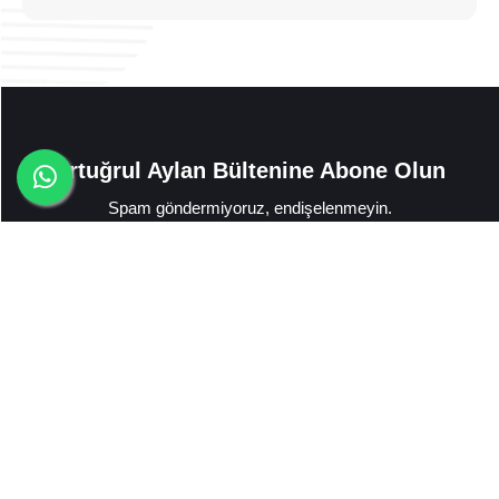
Ertuğrul Aylan Bültenine Abone Olun
Spam göndermiyoruz, endişelenmeyin.
Abone Ol
KVKK Aydınlatma Metni
'ni okudum ve kabul ediyorum. *
İletişim bilgilerimin kullanılmasına ve benimle iletişime geçilmesine izin
veriyorum. *