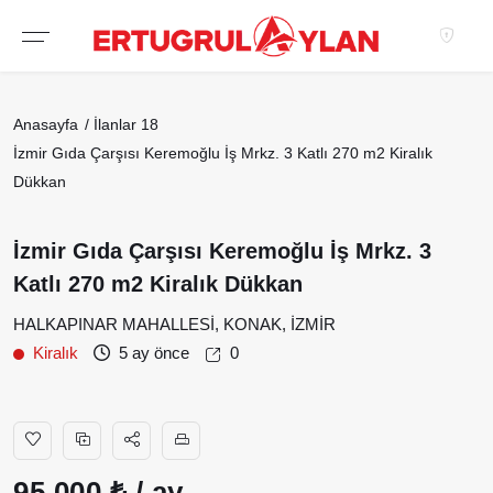
Hakkımızda
Anasayfa
İlanlar
18
EKIBIMIZ
İzmir Gıda Çarşısı Keremoğlu İş Mrkz. 3 Katlı 270 m2 Kiralık
EMLAK SITELERIMIZ
Dükkan
EMLAK OFISLERIMIZ
İzmir Gıda Çarşısı Keremoğlu İş Mrkz. 3
Katlı 270 m2 Kiralık Dükkan
HALKAPINAR MAHALLESİ, KONAK, İZMİR
Kiralık
5 ay önce
0
95.000 ₺ / ay