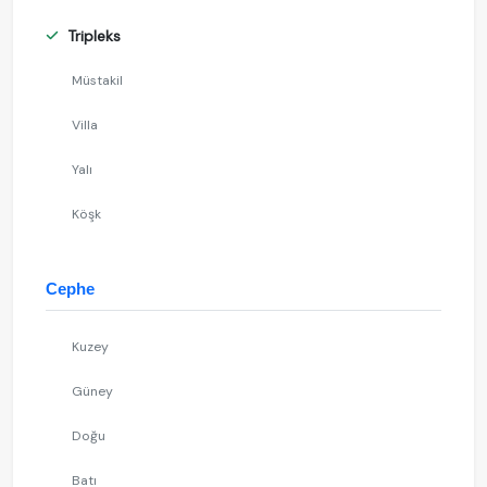
Tripleks
Müstakil
Villa
Yalı
Köşk
Cephe
Kuzey
Güney
Doğu
Batı